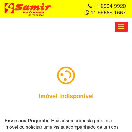
11 2934 9920
11 99686 1667
Toggl
navig
Imóvel indisponível
Envie sua Proposta!
Enviar sua proposta para este
imóvel ou solicitar uma visita acompanhado de um dos