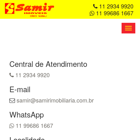
11 2934 9920
11 99686 1667
Toggl
navig
Central de Atendimento
11 2934 9920
E-mail
samir@samirimobiliaria.com.br
WhatsApp
11 99686 1667
Localidade