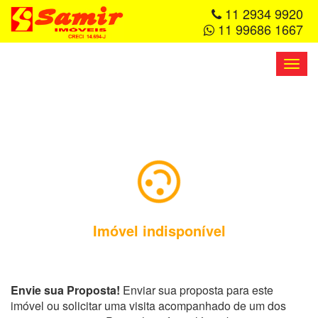
11 2934 9920
11 99686 1667
Toggl
navig
Imóvel indisponível
Envie sua Proposta!
Enviar sua proposta para este
imóvel ou solicitar uma visita acompanhado de um dos