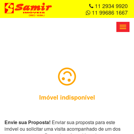
11 2934 9920
11 99686 1667
Toggl
navig
Imóvel indisponível
Envie sua Proposta!
Enviar sua proposta para este
imóvel ou solicitar uma visita acompanhado de um dos